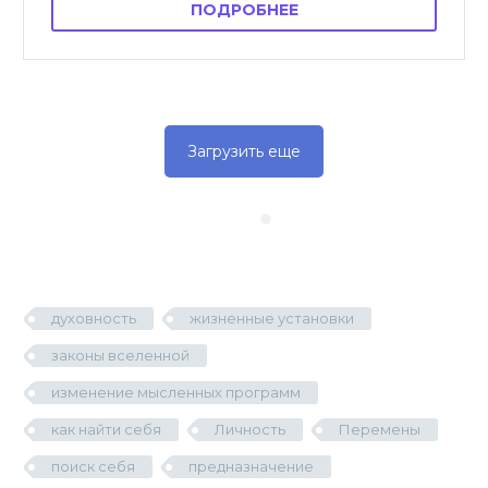
ПОДРОБНЕЕ
Загрузить еще
духовность
жизненные установки
законы вселенной
изменение мысленных программ
как найти себя
Личность
Перемены
поиск себя
предназначение