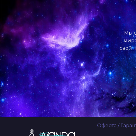
Мы о
миро
свой п
Оферта
/
Гаран