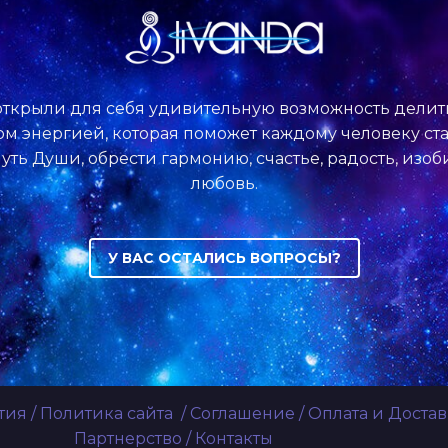
ткрыли для себя удивительную возможность делит
м энергией, которая поможет каждому человеку ста
уть Души, обрести гармонию, счастье, радость, изо
любовь.
У ВАС ОСТАЛИСЬ ВОПРОСЫ?
тия
/
Политика сайта
/
Соглашение
/
Оплата и Достав
Партнерство
/
Контакты