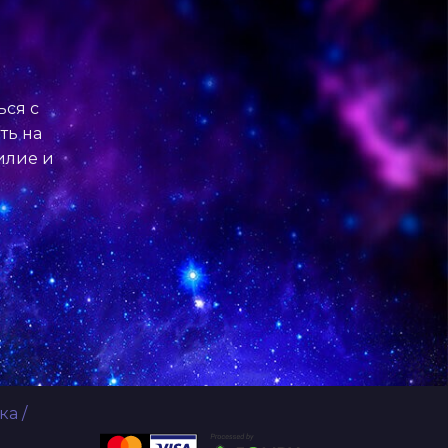
ься с
ть на
билие и
ка
/