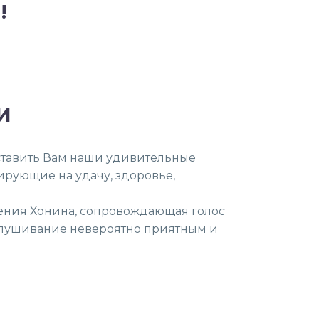
!
И
ставить Вам наши удивительные
рующие на удачу, здоровье,
ения Хонина, сопровождающая голос
слушивание невероятно приятным и