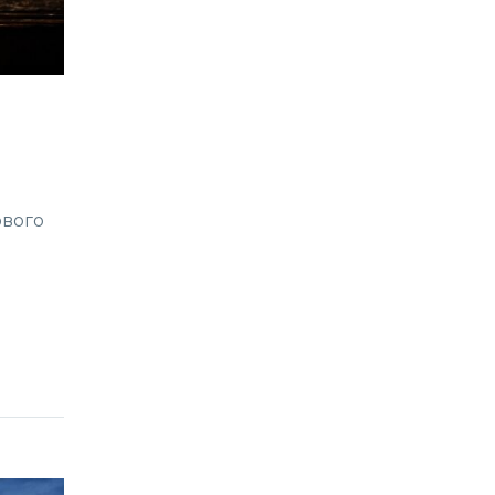
ового