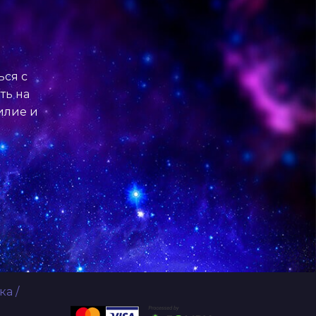
ься с
ть на
билие и
ка
/