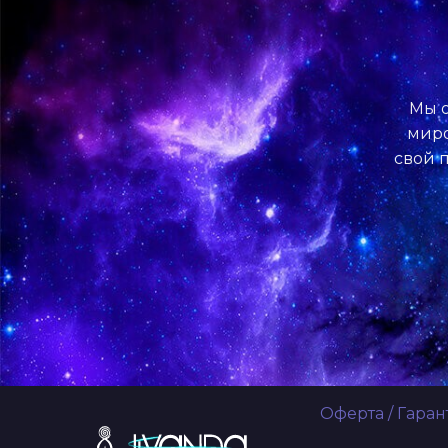
Мы о
миро
свой п
Оферта
/
Гаран