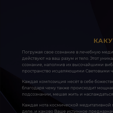
КАКУ
Погружая свое сознание в лечебную меди
действуют на ваш разум и тело. Этот ун
сознание, наполнив их высочайшими вибр
пространство исцеляющими Световыми ч
Каждая композиция несёт в себе божеств
благодаря чему также происходит мощная 
подсознании, мешая жить и наслаждатьс
Каждая нота космической медитативной м
деле, и каково Ваше истинное предназна