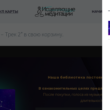
УЛ КАРТЫ
НАЧИНА
1
 Трек 2” в свою корзину.
Наша библиотека постоянно
В ознакомительных целях предлага
После покупки, голоса из музыки буд
длительностью 6