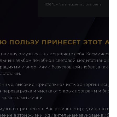
936 Гц – Ангельские частоты света
Аудиоплеер
Ю ПОЛЬЗУ ПРИНЕСЕТ ЭТОТ А
тативную музыку – вы исцеляете себя. Космически
икальный альбом лечебной световой медитативной м
ациями и энергиями безусловной любви, а так же –
астотами.
енные, высокие, кристально чистые энергии исцеле
перезагрузка и чистка от старых программ и блоков
я моментами жизни.
узыки привнесёт в Вашу жизнь мир, единство и люб
чение в этой жизни. Удивительные звуковые вибра