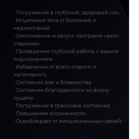
• Погружение в глубокий, здоровый сон.
• Исцеление тела от болезней и
недомоганий.
• Омоложение и запуск программ «анти-
старение».
• Проведение глубокой работы с вашим
подсознанием.
• Избавление от всего старого и
негативного.
• Состояние рая и блаженства.
• Состояние благодарности ко всему
сущему.
• Погружение в трансовое состояние.
• Повышение осознанности.
• Освобождает от эмоциональных связей.