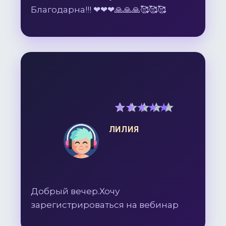
Благодарна!!! ❤❤❤🙏🙏🙏🥰🥰🥰
5
out of 5
ЛИЛИЯ
Добрый вечер.Хочу
зарегистрироваться на вебинар