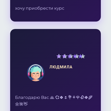
хочу приобрести курс
5
out of 5
ЛЮДМИЛА
Благодарю Вас 🙏 💞🍀🌷💐⚘🌹🥀🍀🌾
🌼🌺👋