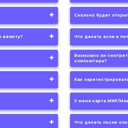
Сколько будет откры
ю валюту?
Что делать если я по
Возможно ли смотрет
компьютера?
Как зарегистрироват
У меня карта МИР/Ма
Что делать после оп