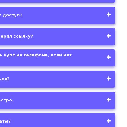
т доступ?
терял ссылку?
ь курс на телефоне, если нет
ься?
эстро.
латы?