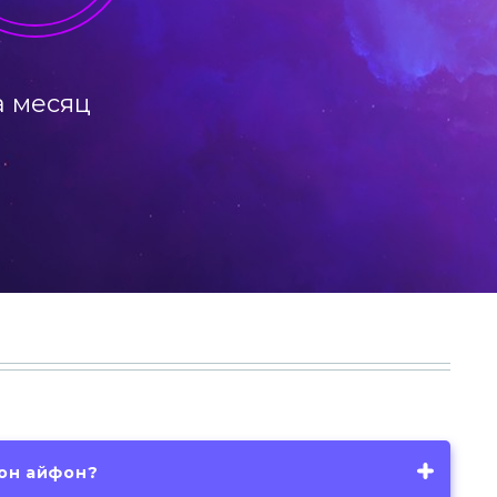
а месяц
фон айфон?