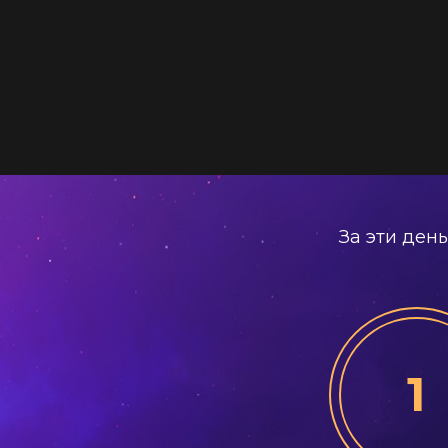
За эти ден
1