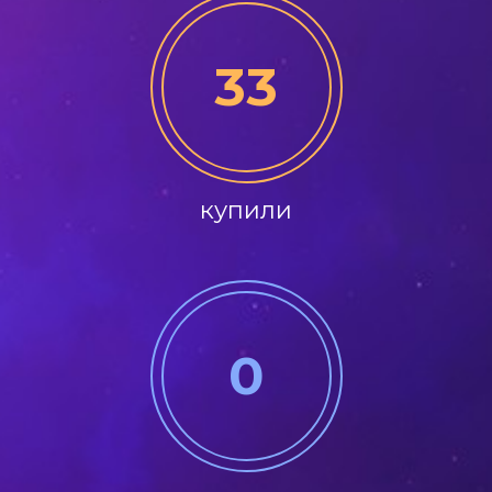
33
купили
0