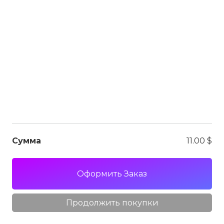
Сколько стоит данный товар в
долларах?
Как перевести все страницы магазина в
свою валюту?
Как оплатить на нашем сайте?
Какую валюту мы принимаем?
Сумма
11.00
$
Что будет после того, как я оплачу?
Оформить Заказ
USD
Как скачать?
Продолжить покупки