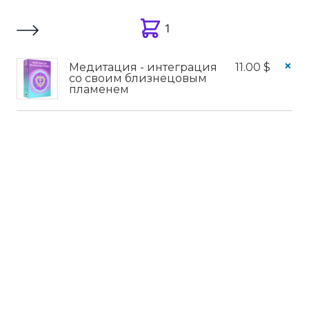
1
1
1
✗
Медитация - интеграция
11.00
$
со своим близнецовым
пламенем
Вы отложили “Медитация –
интеграция со своим
близнецовым пламенем” в свою
корзину.
ПРОСМОТР КОРЗИНЫ