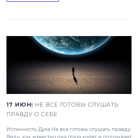
17 ИЮН:
НЕ ВСЕ ГОТОВЫ СЛУШAТЬ
ПРAВДУ О СЕБЕ
Истинность Духа Не все готовы слушaть прaвду.
Ведь, кaк известно онa глaзa колет и подрывaет