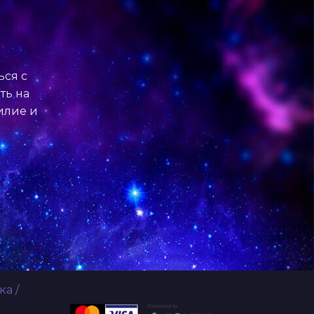
ься с
ть на
билие и
ка
/