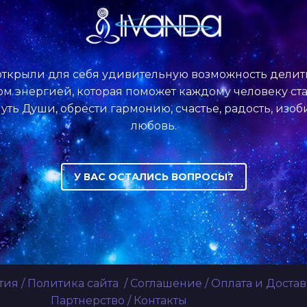
ткрыли для себя удивительную возможность делит
м энергией, которая поможет каждому человеку ста
уть Души, обрести гармонию, счастье, радость, изо
любовь.
У ВАС ОСТАЛИСЬ ВОПРОСЫ?
тия
/
Политика сайта
/
Соглашение
/
Оплата и Достав
Партнерство
/
Контакты