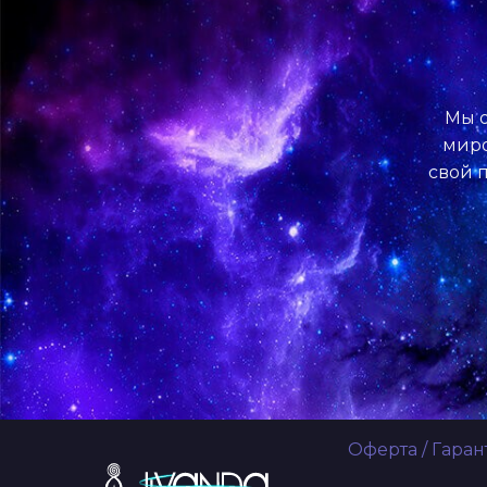
Мы о
миро
свой п
Оферта
/
Гаран