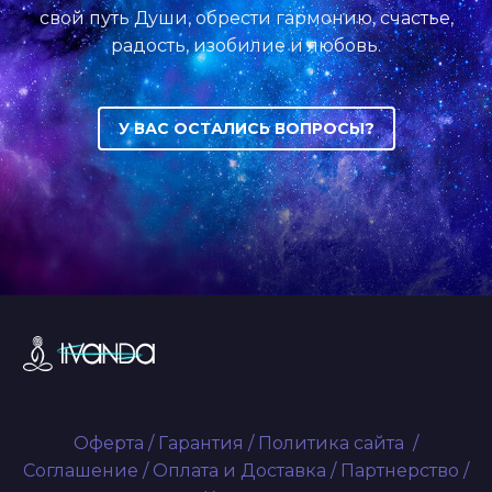
свой путь Души, обрести гармонию, счастье,
радость, изобилие и любовь.
У ВАС ОСТАЛИСЬ ВОПРОСЫ?
Оферта
/
Гарантия
/
Политика сайта
/
Соглашение
/
Оплата и Доставка
/
Партнерство
/