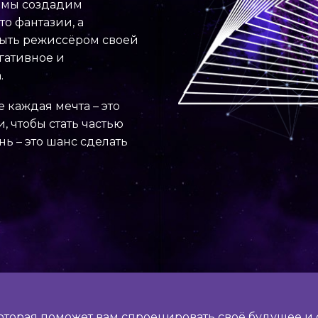
 мы создадим
о фантазии, а
быть режиссёром своей
егативное и
.
 каждая мечта – это
, чтобы стать частью
ь – это шанс сделать
оторая поможет вам спроецировать своё будущее и