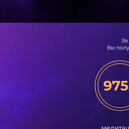
За
Вы полу
975
медита