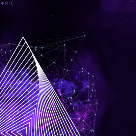
нажми
)