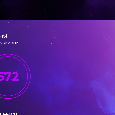
ию!
у жизнь.
572
а месяц