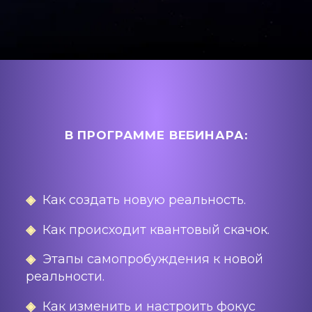
В ПРОГРАММЕ ВЕБИНАРА:
◈
Как создать новую реальность.
◈
Как происходит квантовый скачок.
◈
Этапы самопробуждения к новой
реальности.
◈
Как изменить и настроить фокус