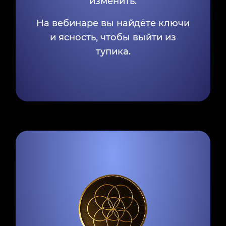
изменить.
На вебинаре вы найдёте ключи
и ясность, чтобы выйти из
тупика.