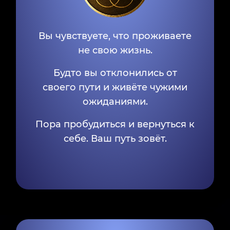
Вы чувствуете, что проживаете
не свою жизнь.
Будто вы отклонились от
своего пути и живёте чужими
ожиданиями.
Пора пробудиться и вернуться к
себе. Ваш путь зовёт.