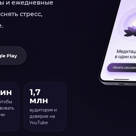
ты и ежедневные
снять стресс,
.
le Play
мин
1,7
млн
 чтобы
вовать
аудитория и
ны
доверие на
YouTube