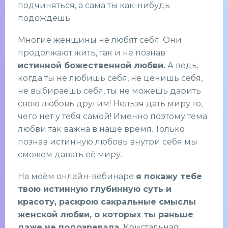
подчиняться, а сама ты как-нибудь
подождёшь.
Многие женщины не любят себя. Они
продолжают жить, так и не познав
истинной божественной любви.
А ведь,
когда ты не любишь себя, не ценишь себя,
не выбираешь себя, ты не можешь дарить
свою любовь другим! Нельзя дать миру то,
чего нет у тебя самой! Именно поэтому тема
любви так важна в наше время. Только
познав истинную любовь внутри себя мы
сможем давать её миру.
На моём онлайн-вебинаре
я покажу тебе
твою истинную глубинную суть и
красоту, раскрою сакральные смыслы
женской любви, о которых ты раньше
даже не подозревала.
Кристальная