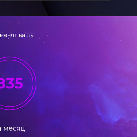
зменят вашу
835
а месяц